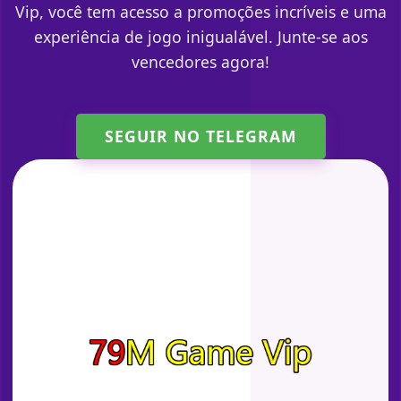
Vip, você tem acesso a promoções incríveis e uma
experiência de jogo inigualável. Junte-se aos
vencedores agora!
SEGUIR NO TELEGRAM