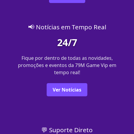
📢 Notícias em Tempo Real
24/7
Fique por dentro de todas as novidades,
promoções e eventos da 79M Game Vip em
tempo real!
Ver Notícias
💬 Suporte Direto