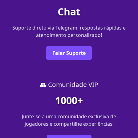
Chat
Suporte direto via Telegram, respostas rápidas e
atendimento personalizado!
Falar Suporte
👥 Comunidade VIP
1000+
Junte-se a uma comunidade exclusiva de
jogadores e compartilhe experiências!