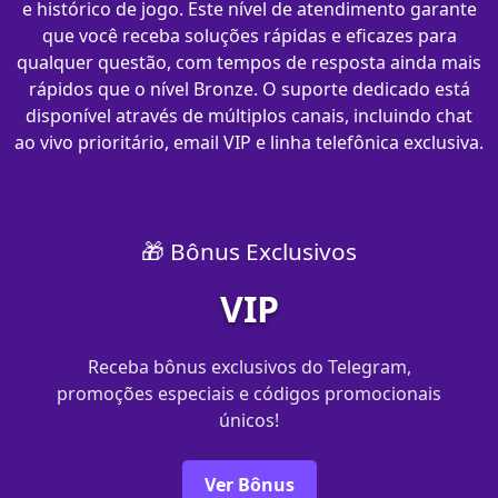
e histórico de jogo. Este nível de atendimento garante
que você receba soluções rápidas e eficazes para
qualquer questão, com tempos de resposta ainda mais
rápidos que o nível Bronze. O suporte dedicado está
disponível através de múltiplos canais, incluindo chat
ao vivo prioritário, email VIP e linha telefônica exclusiva.
🎁 Bônus Exclusivos
VIP
Receba bônus exclusivos do Telegram,
promoções especiais e códigos promocionais
únicos!
Ver Bônus