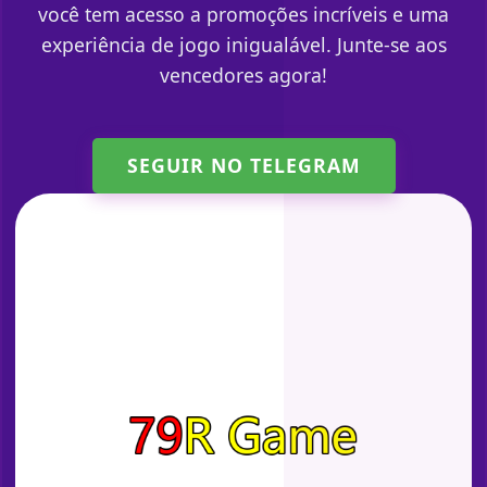
você tem acesso a promoções incríveis e uma
experiência de jogo inigualável. Junte-se aos
vencedores agora!
SEGUIR NO TELEGRAM