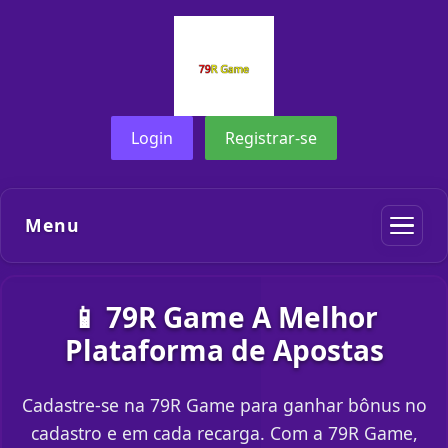
Login
Registrar-se
Menu
📱 79R Game A Melhor
Plataforma de Apostas
Cadastre-se na 79R Game para ganhar bônus no
cadastro e em cada recarga. Com a 79R Game,