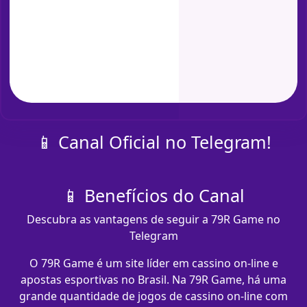
📱 Canal Oficial no Telegram!
📱 Benefícios do Canal
Descubra as vantagens de seguir a 79R Game no
Telegram
O 79R Game é um site líder em cassino on-line e
apostas esportivas no Brasil. Na 79R Game, há uma
grande quantidade de jogos de cassino on-line com