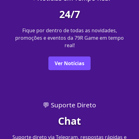
24/7
Fique por dentro de todas as novidades,
promoções e eventos da 79R Game em tempo
real!
Ver Notícias
💬 Suporte Direto
Chat
Suporte direto via Telegram, respostas rápidas e