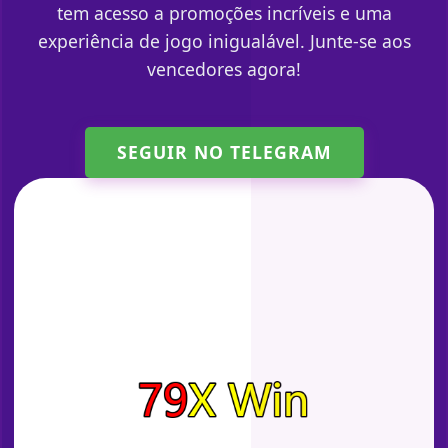
tem acesso a promoções incríveis e uma
experiência de jogo inigualável. Junte-se aos
vencedores agora!
SEGUIR NO TELEGRAM