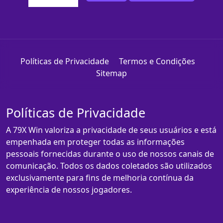
Políticas de Privacidade
Termos e Condições
Sitemap
Políticas de Privacidade
A 79X Win valoriza a privacidade de seus usuários e está
empenhada em proteger todas as informações
pessoais fornecidas durante o uso de nossos canais de
comunicação. Todos os dados coletados são utilizados
exclusivamente para fins de melhoria contínua da
experiência de nossos jogadores.