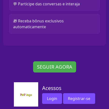
💬 Participe das conversas e interaja
🎁 Receba bônus exclusivos
automaticamente
SEGUIR AGORA
Acessos
Login
Registrar-se