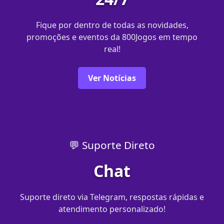
Fique por dentro de todas as novidades,
promoções e eventos da 800Jogos em tempo
real!
Ver Notícias
💬 Suporte Direto
Chat
Suporte direto via Telegram, respostas rápidas e
atendimento personalizado!