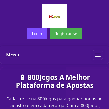
Login
Registrar-se
Menu
📱 800Jogos A Melhor
Plataforma de Apostas
Cadastre-se na 800Jogos para ganhar bônus no
cadastro e em cada recarga. Com a 800Jogos,