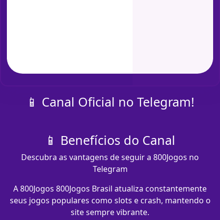
📱 Canal Oficial no Telegram!
📱 Benefícios do Canal
Descubra as vantagens de seguir a 800Jogos no
Telegram
A 800Jogos 800Jogos Brasil atualiza constantemente
seus jogos populares como slots e crash, mantendo o
site sempre vibrante.