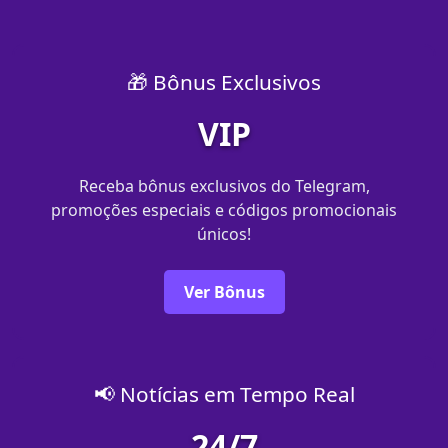
🎁 Bônus Exclusivos
VIP
Receba bônus exclusivos do Telegram,
promoções especiais e códigos promocionais
únicos!
Ver Bônus
📢 Notícias em Tempo Real
24/7