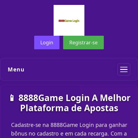
Login
Registrar-se
Menu
📱 8888Game Login A Melhor
Plataforma de Apostas
Cadastre-se na 8888Game Login para ganhar
bônus no cadastro e em cada recarga. Com a