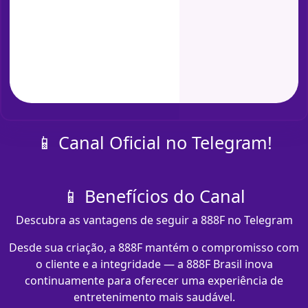
📱 Canal Oficial no Telegram!
📱 Benefícios do Canal
Descubra as vantagens de seguir a 888F no Telegram
Desde sua criação, a 888F mantém o compromisso com
o cliente e a integridade — a 888F Brasil inova
continuamente para oferecer uma experiência de
entretenimento mais saudável.