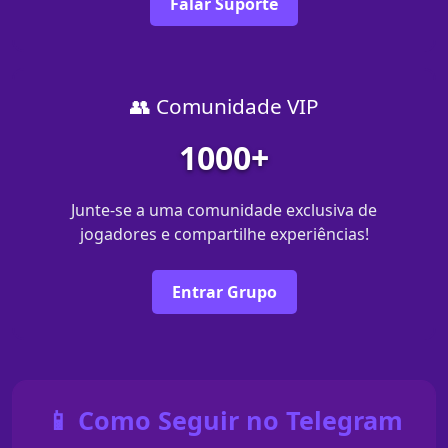
Falar Suporte
👥 Comunidade VIP
1000+
Junte-se a uma comunidade exclusiva de
jogadores e compartilhe experiências!
Entrar Grupo
📱 Como Seguir no Telegram