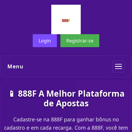
Login
Registrar-se
Menu
📱 888F A Melhor Plataforma
de Apostas
Cadastre-se na 888F para ganhar bônus no
cadastro e em cada recarga. Com a 888F, você tem