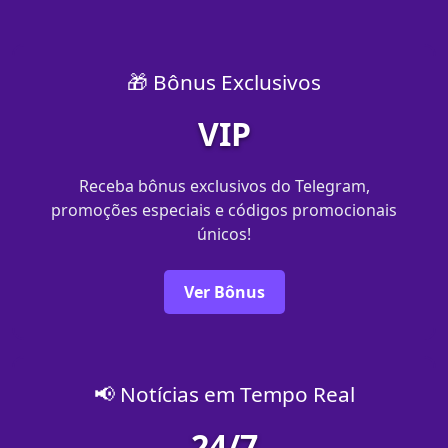
🎁 Bônus Exclusivos
VIP
Receba bônus exclusivos do Telegram,
promoções especiais e códigos promocionais
únicos!
Ver Bônus
📢 Notícias em Tempo Real
24/7