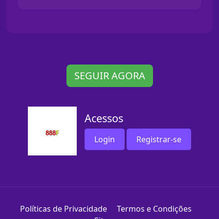
SEGUIR AGORA
Acessos
Login
Registrar-se
Políticas de Privacidade
Termos e Condições