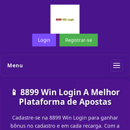
Login
Registrar-se
Menu
📱 8899 Win Login A Melhor
Plataforma de Apostas
Cadastre-se na 8899 Win Login para ganhar
bônus no cadastro e em cada recarga. Com a