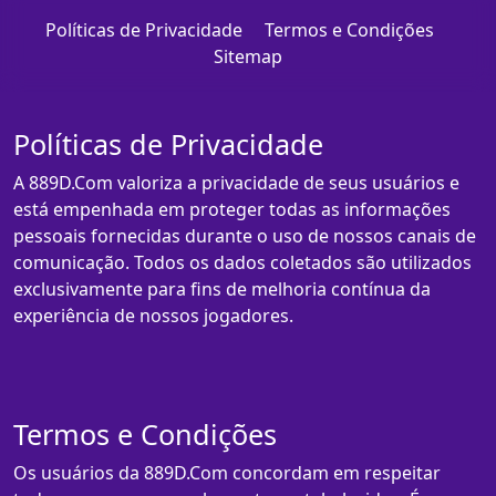
Políticas de Privacidade
Termos e Condições
Sitemap
Políticas de Privacidade
A 889D.Com valoriza a privacidade de seus usuários e
está empenhada em proteger todas as informações
pessoais fornecidas durante o uso de nossos canais de
comunicação. Todos os dados coletados são utilizados
exclusivamente para fins de melhoria contínua da
experiência de nossos jogadores.
Termos e Condições
Os usuários da 889D.Com concordam em respeitar