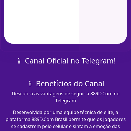
📱 Canal Oficial no Telegram!
📱 Benefícios do Canal
Descubra as vantagens de seguir a 889D.Com no
Telegram
Desenvolvida por uma equipe técnica de elite, a
plataforma 889D.Com Brasil permite que os jogadores
se cadastrem pelo celular e sintam a emoção das