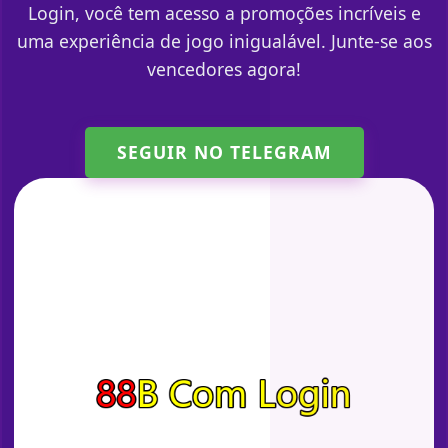
Login, você tem acesso a promoções incríveis e
uma experiência de jogo inigualável. Junte-se aos
vencedores agora!
SEGUIR NO TELEGRAM