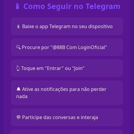
📱 Como Seguir no Telegram
📱 Baixe o app Telegram no seu dispositivo
🔍 Procure por "@88B Com LoginOficial"
👆 Toque em "Entrar" ou "Join"
🔔 Ative as notificações para não perder
nada
💬 Participe das conversas e interaja