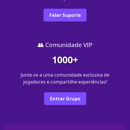
Falar Suporte
👥 Comunidade VIP
1000+
Junte-se a uma comunidade exclusiva de
jogadores e compartilhe experiências!
Entrar Grupo