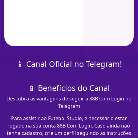
📱 Canal Oficial no Telegram!
📱 Benefícios do Canal
Descubra as vantagens de seguir a 88B Com Login no
Telegram
Para assistir ao Futebol Studio, é necessário estar
logado na sua conta 88B Com Login. Caso ainda não
tenha cadastro, crie um perfil seguindo as instruções