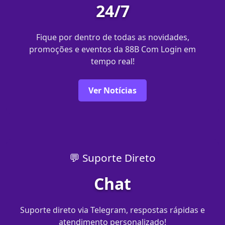
24/7
Fique por dentro de todas as novidades,
promoções e eventos da 88B Com Login em
tempo real!
Ver Notícias
💬 Suporte Direto
Chat
Suporte direto via Telegram, respostas rápidas e
atendimento personalizado!