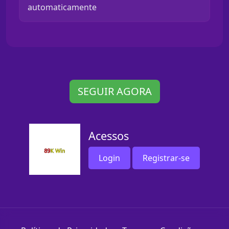
automaticamente
SEGUIR AGORA
Acessos
Login
Registrar-se