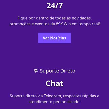
24/7
Fique por dentro de todas as novidades,
promoções e eventos da 89K Win em tempo real!
Ver Notícias
💬 Suporte Direto
Chat
Suporte direto via Telegram, respostas rápidas e
atendimento personalizado!