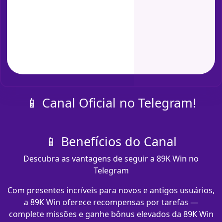
📱 Canal Oficial no Telegram!
📱 Benefícios do Canal
Descubra as vantagens de seguir a 89K Win no
Telegram
Com presentes incríveis para novos e antigos usuários,
a 89K Win oferece recompensas por tarefas —
complete missões e ganhe bônus elevados da 89K Win