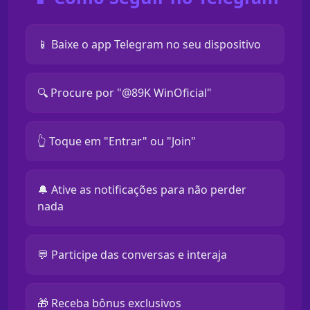
📱 Baixe o app Telegram no seu dispositivo
🔍 Procure por "@89K WinOficial"
👆 Toque em "Entrar" ou "Join"
🔔 Ative as notificações para não perder
nada
💬 Participe das conversas e interaja
🎁 Receba bônus exclusivos