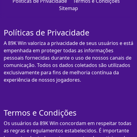
Políticas de Privacidade
Termos e Condições
Sitemap
Políticas de Privacidade
A 89K Win valoriza a privacidade de seus usuários e está
empenhada em proteger todas as informações
pessoais fornecidas durante o uso de nossos canais de
comunicação. Todos os dados coletados são utilizados
exclusivamente para fins de melhoria contínua da
experiência de nossos jogadores.
Termos e Condições
Os usuários da 89K Win concordam em respeitar todas
as regras e regulamentos estabelecidos. É importante