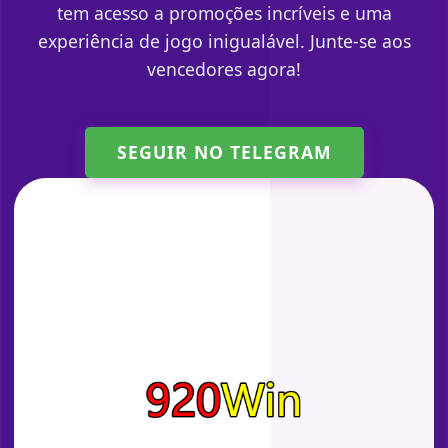
tem acesso a promoções incríveis e uma
experiência de jogo inigualável. Junte-se aos
vencedores agora!
SEGUIR NO TELEGRAM