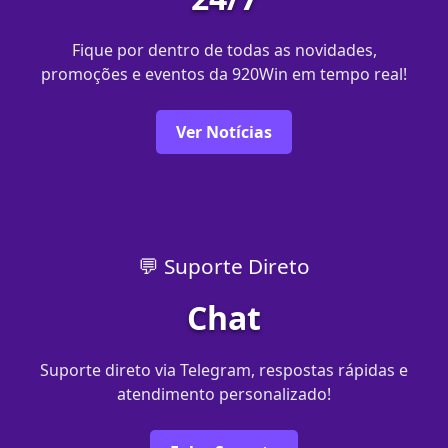
Fique por dentro de todas as novidades,
promoções e eventos da 920Win em tempo real!
Ver Notícias
💬 Suporte Direto
Chat
Suporte direto via Telegram, respostas rápidas e
atendimento personalizado!