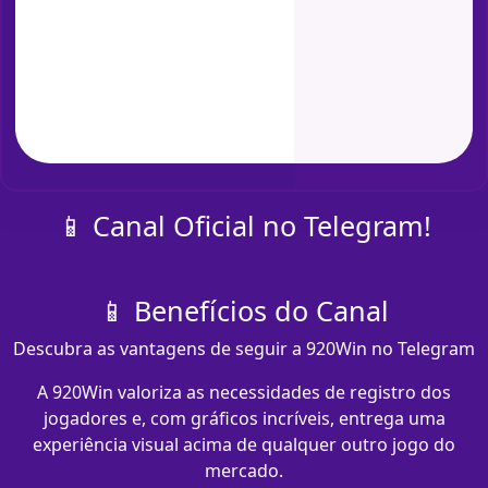
📱 Canal Oficial no Telegram!
📱 Benefícios do Canal
Descubra as vantagens de seguir a 920Win no Telegram
A 920Win valoriza as necessidades de registro dos
jogadores e, com gráficos incríveis, entrega uma
experiência visual acima de qualquer outro jogo do
mercado.