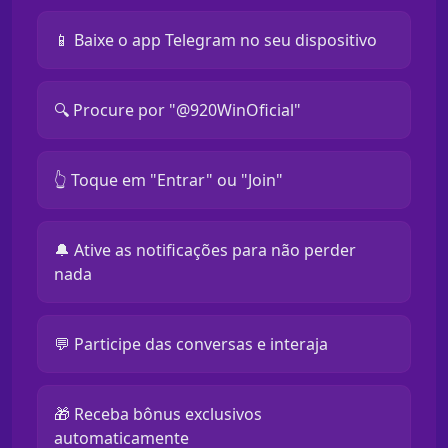
📱 Baixe o app Telegram no seu dispositivo
🔍 Procure por "@920WinOficial"
👆 Toque em "Entrar" ou "Join"
🔔 Ative as notificações para não perder
nada
💬 Participe das conversas e interaja
🎁 Receba bônus exclusivos
automaticamente