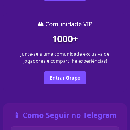
👥 Comunidade VIP
1000+
Junte-se a uma comunidade exclusiva de
jogadores e compartilhe experiências!
Entrar Grupo
📱 Como Seguir no Telegram