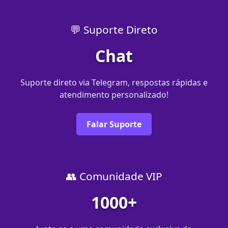
💬 Suporte Direto
Chat
Suporte direto via Telegram, respostas rápidas e
atendimento personalizado!
Falar Suporte
👥 Comunidade VIP
1000+