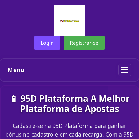
Login
Registrar-se
Menu
📱 95D Plataforma A Melhor
Plataforma de Apostas
Cadastre-se na 95D Plataforma para ganhar
bônus no cadastro e em cada recarga. Com a 95D