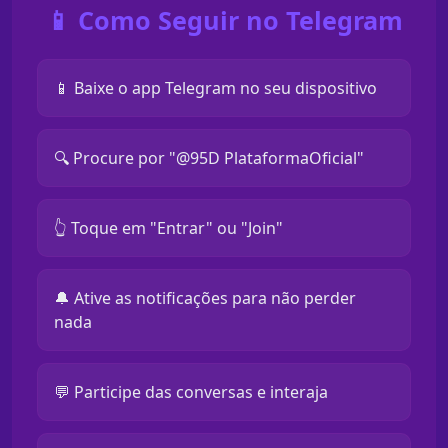
📱 Como Seguir no Telegram
📱 Baixe o app Telegram no seu dispositivo
🔍 Procure por "@95D PlataformaOficial"
👆 Toque em "Entrar" ou "Join"
🔔 Ative as notificações para não perder
nada
💬 Participe das conversas e interaja